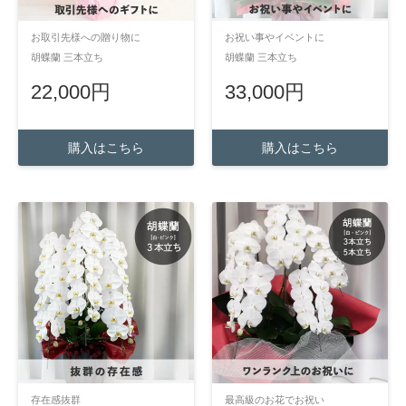
お取引先様への贈り物に
お祝い事やイベントに
胡蝶蘭 三本立ち
胡蝶蘭 三本立ち
22,000円
33,000円
購入はこちら
購入はこちら
存在感抜群
最高級のお花でお祝い