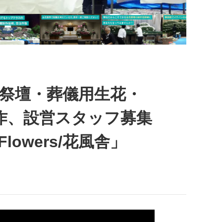
花祭壇・葬儀用生花・
作、設営スタッフ募集
lowers/花風舎」