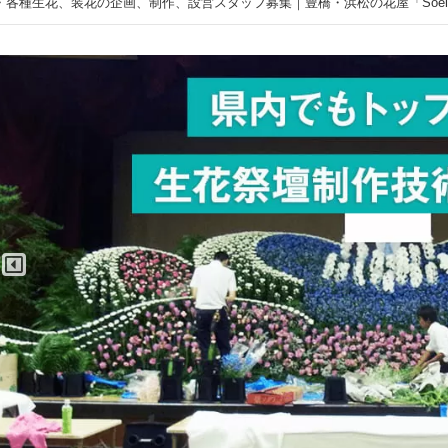
種生花、装花の企画、制作、設営スタッフ募集｜豊橋・浜松の花屋「Soel Fl