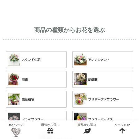
商品の種類からお花を選ぶ
スタンド生花
アレンジメント
花束
胡蝶蘭
観葉植物
プリザーブドフラワー
ドライフラワー
フラワーボックス
topページ
用途から選ぶ
商品から選ぶ
ページTOP