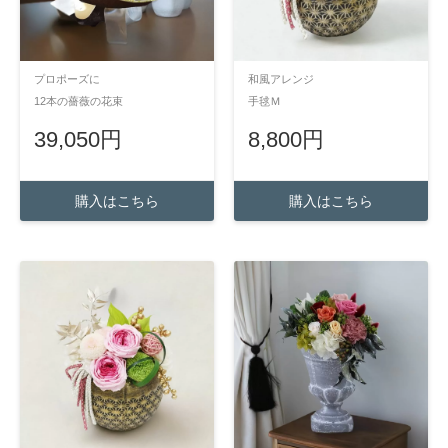
プロポーズに
和風アレンジ
12本の薔薇の花束
手毬Ｍ
39,050円
8,800円
購入はこちら
購入はこちら