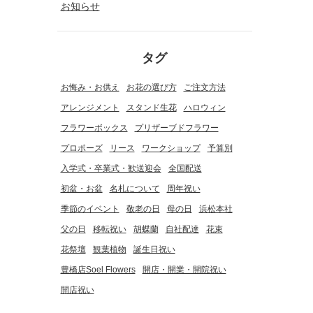
お知らせ
タグ
お悔み・お供え
お花の選び方
ご注文方法
アレンジメント
スタンド生花
ハロウィン
フラワーボックス
プリザーブドフラワー
プロポーズ
リース
ワークショップ
予算別
入学式・卒業式・歓送迎会
全国配送
初盆・お盆
名札について
周年祝い
季節のイベント
敬老の日
母の日
浜松本社
父の日
移転祝い
胡蝶蘭
自社配達
花束
花祭壇
観葉植物
誕生日祝い
豊橋店Soel Flowers
開店・開業・開院祝い
開店祝い