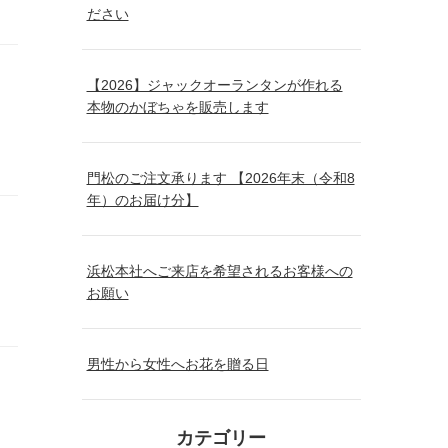
ださい
【2026】ジャックオーランタンが作れる
本物のかぼちゃを販売します
門松のご注文承ります 【2026年末（令和8
年）のお届け分】
浜松本社へご来店を希望されるお客様への
お願い
男性から女性へお花を贈る日
カテゴリー