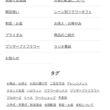
花贈り豆知識
お花の配達について
開店祝い
シーン別フラワーギフト
初盆・お盆
お供え・お悔やみ
ブライダル
商品のご紹介
プリザーブドフラワー
ラジオ番組
お知らせ
タグ
お悔み・お供え
お花の選び方
ご注文方法
アレンジメント
スタンド生花
ハロウィン
フラワーボックス
プリザーブドフラワー
プロポーズ
リース
ワークショップ
予算別
入学式・卒業式・歓送迎会
全国配送
初盆・お盆
名札について