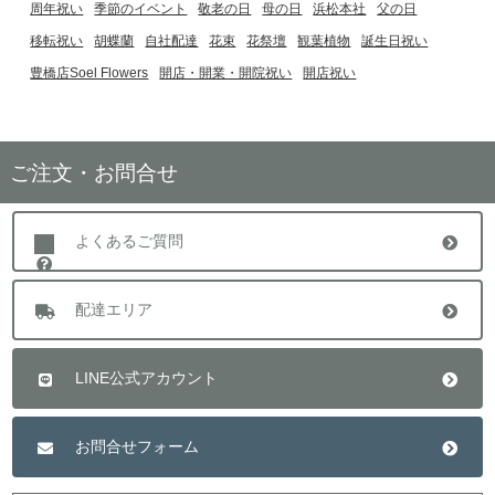
周年祝い
季節のイベント
敬老の日
母の日
浜松本社
父の日
移転祝い
胡蝶蘭
自社配達
花束
花祭壇
観葉植物
誕生日祝い
豊橋店Soel Flowers
開店・開業・開院祝い
開店祝い
ご注文・お問合せ
よくあるご質問
配達エリア
LINE公式アカウント
お問合せフォーム