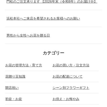
門松のご注文承ります 【2026年末（令和8年）のお届け分】
浜松本社へご来店を希望されるお客様へのお願い
男性から女性へお花を贈る日
カテゴリー
お花の管理方法・育て方
お花の買い方・注文方法
花贈り豆知識
お花の配達について
開店祝い
シーン別フラワーギフト
初盆・お盆
お供え・お悔やみ