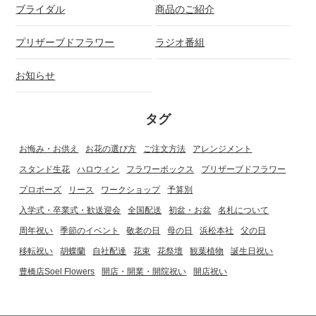
ブライダル
商品のご紹介
プリザーブドフラワー
ラジオ番組
お知らせ
タグ
お悔み・お供え
お花の選び方
ご注文方法
アレンジメント
スタンド生花
ハロウィン
フラワーボックス
プリザーブドフラワー
プロポーズ
リース
ワークショップ
予算別
入学式・卒業式・歓送迎会
全国配送
初盆・お盆
名札について
周年祝い
季節のイベント
敬老の日
母の日
浜松本社
父の日
移転祝い
胡蝶蘭
自社配達
花束
花祭壇
観葉植物
誕生日祝い
豊橋店Soel Flowers
開店・開業・開院祝い
開店祝い