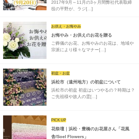
2017年9月～11月の3ヶ月間弊社代表取締
役の平野が、ラジ[…]
お供え・お悔やみ
お悔やみ・お供えのお花を贈る
ご葬儀のお花、お悔やみのお花は、地域や
宗派により様々なマナー[…]
初盆・お盆
浜松市（遠州地方）の初盆について
浜松市の初盆 初盆はいつやるの？時期は？
ご先祖様や故人の霊[…]
PICK UP
花祭壇｜浜松・豊橋のお花屋さん「花風
舎/Soel Flowers」