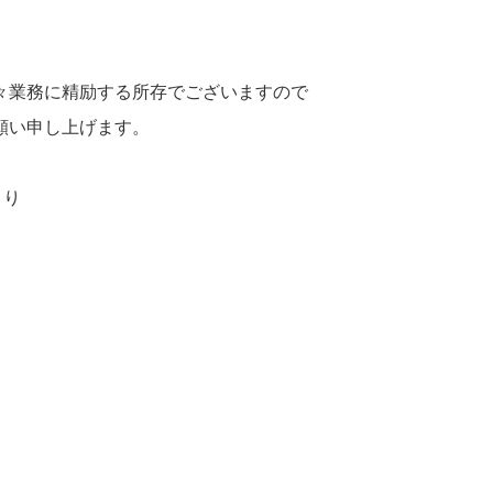
々業務に精励する所存でございますので
願い申し上げます。
より