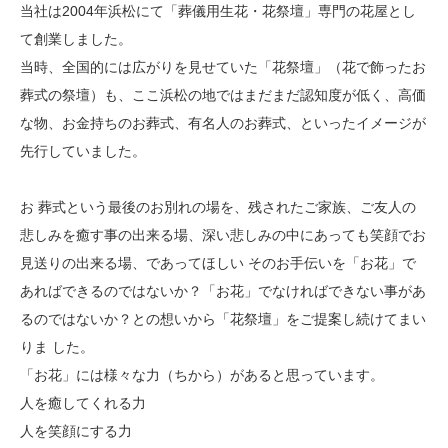
当社は2004年浜松にて「葬儀用生花・花祭壇」専門の花屋とし
て創業しました。
当時、全国的には広がりを見せていた「花祭壇」（花で飾ったお
葬式の祭壇）も、ここ浜松の地ではまだまだ認知度が低く、高価
な物、お金持ちのお葬式、有名人のお葬式、といったイメージが
先行していました。
お 葬式という最後のお別れの場を、残されたご家族、ご友人の
悲しみを癒す事の出来る場、深い悲しみの中にあっても笑顔でお
見送りの出来る場、であってほしい そのお手伝いを「お花」で
あればできるのではないか？「お花」でなければできない事があ
るのではないか？との想いから「花祭壇」をご提案し続けてまい
りま した。
「お花」には様々な力（ちから）があると思っています。
人を癒してくれる力
人を笑顔にする力