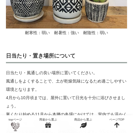
耐寒性：弱い 耐暑性：強い 耐陰性：弱い
日当たり・置き場所について
日当たり・風通しの良い場所に置いてください。
風通しをよくすることで、土が乾燥気味になるため過ごしやすい
環境となります。
4月から10月頃までは、屋外に置いて日光を十分に浴びさせまし
ょう。
寒くなり始める11月から本腰の冬場にかけては、室内でも温かく
topページ
用途から選ぶ
商品から選ぶ
ページTOP
日当たりのよい場所がおすすめです。
気温が8℃を切ると落葉し、休眠状態に入ります。5℃ぐらいの気