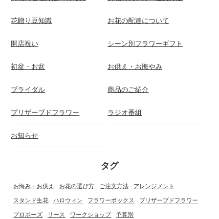
花贈り豆知識
お花の配達について
開店祝い
シーン別フラワーギフト
初盆・お盆
お供え・お悔やみ
ブライダル
商品のご紹介
プリザーブドフラワー
ラジオ番組
お知らせ
タグ
お悔み・お供え
お花の選び方
ご注文方法
アレンジメント
スタンド生花
ハロウィン
フラワーボックス
プリザーブドフラワー
プロポーズ
リース
ワークショップ
予算別