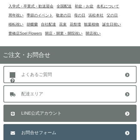
入学式・卒業式・歓送迎会
全国配送
初盆・お盆
名札について
周年祝い
季節のイベント
敬老の日
母の日
浜松本社
父の日
移転祝い
胡蝶蘭
自社配達
花束
花祭壇
観葉植物
誕生日祝い
豊橋店Soel Flowers
開店・開業・開院祝い
開店祝い
ご注文・お問合せ
よくあるご質問
配達エリア
LINE公式アカウント
お問合せフォーム